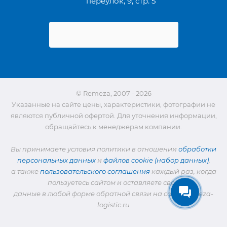
переулок, 9, стр. 5
© Remeza, 2007 - 2026
Указанные на сайте цены, характеристики, фотографии не
являются публичной офертой. Для уточнения информации,
обращайтесь к менеджерам компании.
Вы принимаете условия политики в отношении
обработки
персональных данных
и
файлов cookie (набор данных)
,
а также
пользовательского соглашения
каждый раз, когда
пользуетесь сайтом и оставляете свои
данные в любой форме обратной связи на сайте remeza-
logistic.ru