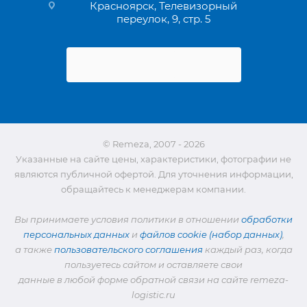
Красноярск, Телевизорный
переулок, 9, стр. 5
© Remeza, 2007 - 2026
Указанные на сайте цены, характеристики, фотографии не
являются публичной офертой. Для уточнения информации,
обращайтесь к менеджерам компании.
Вы принимаете условия политики в отношении
обработки
персональных данных
и
файлов cookie (набор данных)
,
а также
пользовательского соглашения
каждый раз, когда
пользуетесь сайтом и оставляете свои
данные в любой форме обратной связи на сайте remeza-
logistic.ru