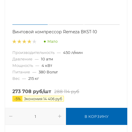
Винтовой компрессор Remeza ВК5Т-10
Мало
Производительность
—
450 л/мин
Давление
—
10 атм
Мощность
—
4 кВт
Питание
—
380 Вольт
Вес
—
215 кг
273 708
руб
/шт
288 114
руб
-
5
%
Экономия
14 406
руб
В КОРЗИНУ