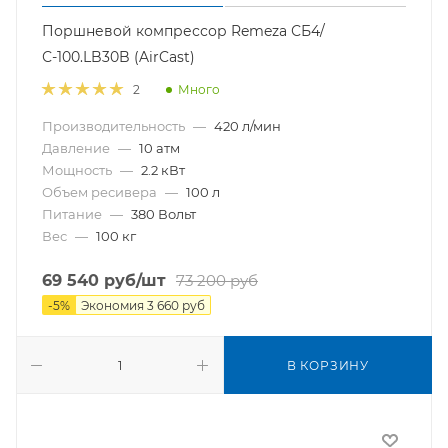
Поршневой компрессор Remeza СБ4/
С-100.LB30B (AirCast)
Много
2
Производительность
—
420 л/мин
Давление
—
10 атм
Мощность
—
2.2 кВт
Объем ресивера
—
100 л
Питание
—
380 Вольт
Вес
—
100 кг
69 540
руб
/шт
73 200
руб
-
5
%
Экономия
3 660
руб
В КОРЗИНУ