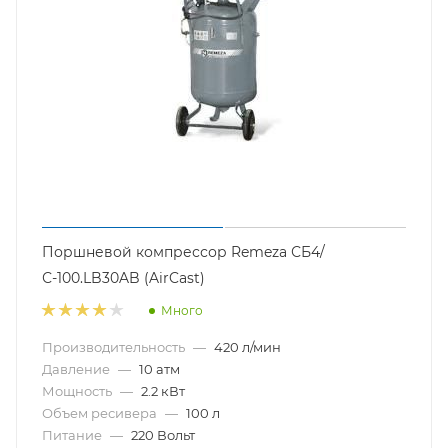
Поршневой компрессор Remeza СБ4/
С-100.LB30AB (AirCast)
Много
Производительность
—
420 л/мин
Давление
—
10 атм
Мощность
—
2.2 кВт
Объем ресивера
—
100 л
Питание
—
220 Вольт