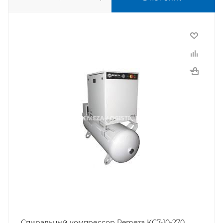
Спиральный компрессор Remeza КС7-10-270