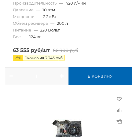
Производительность
—
420 л/мин
Давление
—
10 атм
Мощность
—
2.2 кВт
Объем ресивера
—
200 л
Питание
—
220 Вольт
Вес
—
124 кг
63 555
руб
/шт
66 900
руб
-
5
%
Экономия
3 345
руб
В КОРЗИНУ