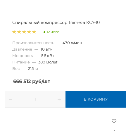
Спиральный компрессор Remeza КС7-10
Много
Производительность
—
470 л/мин
Давление
—
10 атм
Мощность
—
5.5 кВт
Питание
—
380 Вольт
Вес
—
215 кг
666 512
руб
/шт
В КОРЗИНУ