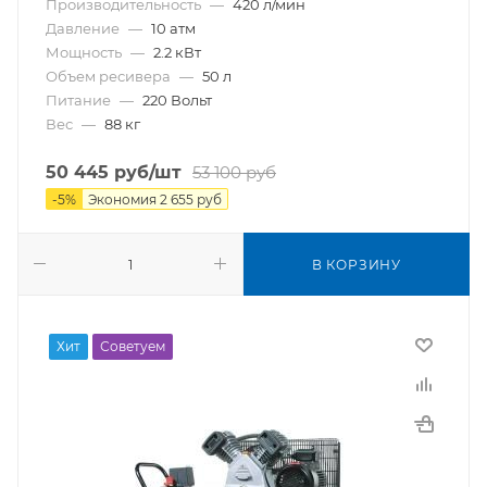
Производительность
—
420 л/мин
Давление
—
10 атм
Мощность
—
2.2 кВт
Объем ресивера
—
50 л
Питание
—
220 Вольт
Вес
—
88 кг
50 445
руб
/шт
53 100
руб
-
5
%
Экономия
2 655
руб
В КОРЗИНУ
Хит
Советуем