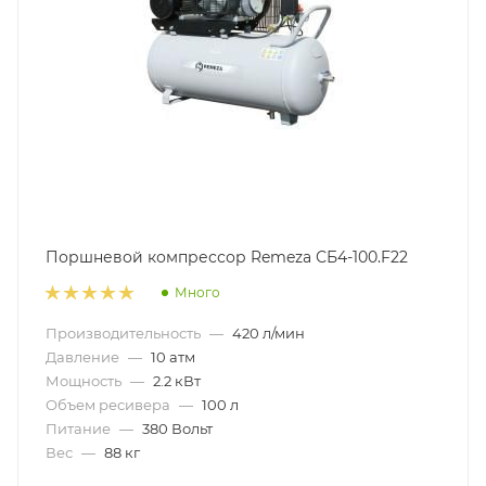
Поршневой компрессор Remeza СБ4-100.F22
Много
Производительность
—
420 л/мин
Давление
—
10 атм
Мощность
—
2.2 кВт
Объем ресивера
—
100 л
Питание
—
380 Вольт
Вес
—
88 кг