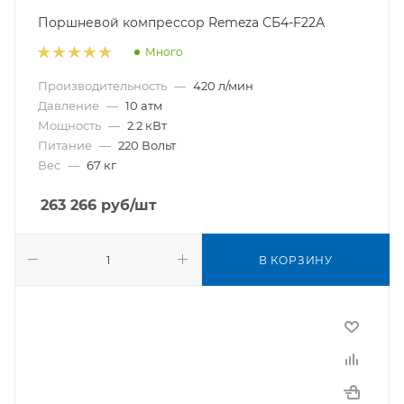
Поршневой компрессор Remeza СБ4-F22А
Много
Производительность
—
420 л/мин
Давление
—
10 атм
Мощность
—
2.2 кВт
Питание
—
220 Вольт
Вес
—
67 кг
263 266
руб
/шт
В КОРЗИНУ