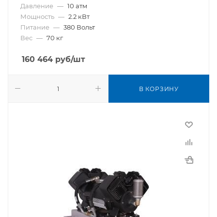
Давление
—
10 атм
Мощность
—
2.2 кВт
Питание
—
380 Вольт
Вес
—
70 кг
160 464
руб
/шт
В КОРЗИНУ