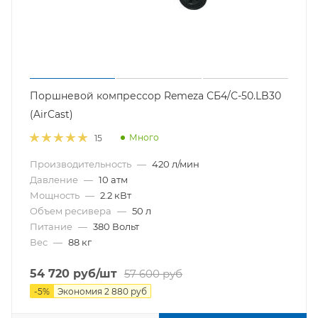
Поршневой компрессор Remeza СБ4/С-50.LB30
(AirCast)
Много
15
Производительность
—
420 л/мин
Давление
—
10 атм
Мощность
—
2.2 кВт
Объем ресивера
—
50 л
Питание
—
380 Вольт
Вес
—
88 кг
54 720
руб
/шт
57 600
руб
-
5
%
Экономия
2 880
руб