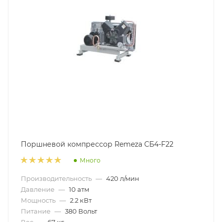
Поршневой компрессор Remeza СБ4-F22
Много
Производительность
—
420 л/мин
Давление
—
10 атм
Мощность
—
2.2 кВт
Питание
—
380 Вольт