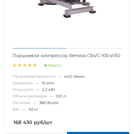
Поршневой компрессор Remeza СБ4/С-100.4V50
Много
Производительность
—
440 л/мин
Давление
—
10 атм
Мощность
—
2.2 кВт
Объем ресивера
—
100 л
Питание
—
380 Вольт
Вес
—
92 кг
168 430
руб
/шт