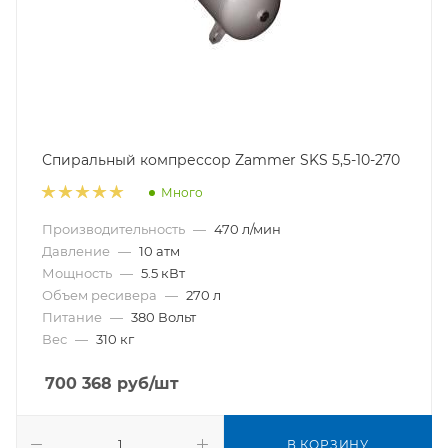
Спиральный компрессор Zammer SKS 5,5-10-270
Много
Производительность
—
470 л/мин
Давление
—
10 атм
Мощность
—
5.5 кВт
Объем ресивера
—
270 л
Питание
—
380 Вольт
Вес
—
310 кг
700 368
руб
/шт
В КОРЗИНУ