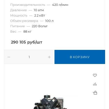
Производительность
—
420 л/мин
Давление
—
10 атм
Мощность
—
2.2 кВт
Объем ресивера
—
100 л
Питание
—
220 Вольт
Вес
—
88 кг
290 105
руб
/шт
В КОРЗИНУ