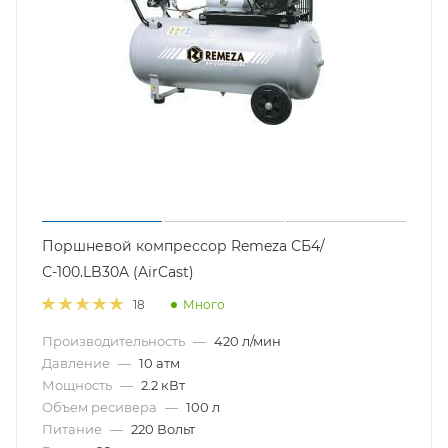
Поршневой компрессор Remeza СБ4/
С-100.LB30A (AirCast)
Много
18
Производительность
—
420 л/мин
Давление
—
10 атм
Мощность
—
2.2 кВт
Объем ресивера
—
100 л
Питание
—
220 Вольт