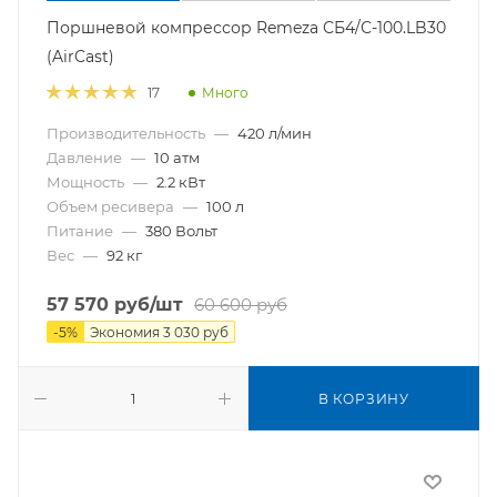
Поршневой компрессор Remeza СБ4/С-100.LB30
(AirCast)
Много
17
Производительность
—
420 л/мин
Давление
—
10 атм
Мощность
—
2.2 кВт
Объем ресивера
—
100 л
Питание
—
380 Вольт
Вес
—
92 кг
57 570
руб
/шт
60 600
руб
-
5
%
Экономия
3 030
руб
В КОРЗИНУ